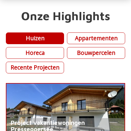
Onze Highlights
Huizen
Appartementen
Horeca
Bouwpercelen
Recente Projecten
Project vakantiewoningen
Presseggersee