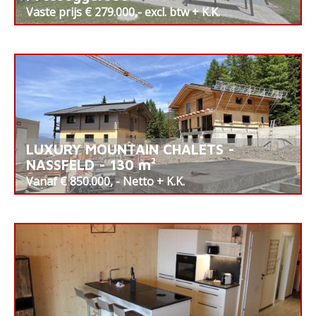
Vaste prijs € 279.000,- excl. btw + K.K.
LUXURY MOUNTAIN CHALETS -
NASSFELD - 130 m²
Vanaf € 850.000, - Netto + K.K.