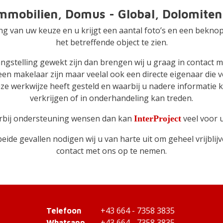
mobilien, Domus - Global, Dolomiten
ing van uw keuze en u krijgt een aantal foto’s en een bekno
het betreffende object te zien.
gstelling gewekt zijn dan brengen wij u graag in contact m
een makelaar zijn maar veelal ook een directe eigenaar die 
ze werkwijze heeft gesteld en waarbij u nadere informatie 
verkrijgen of in onderhandeling kan treden.
rbij ondersteuning wensen dan kan
veel voor 
InterProject
beide gevallen nodigen wij u van harte uit om geheel vrijblij
contact met ons op te nemen.
+43 664 - 7358 3835
Telefoon
+43 664 - 7358 3835
Whatsapp