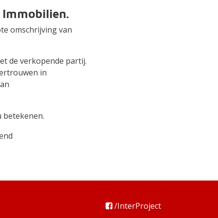
 Immobilien.
pte omschrijving van
et de verkopende partij.
vertrouwen in
kan
u betekenen.
vend
/InterProject