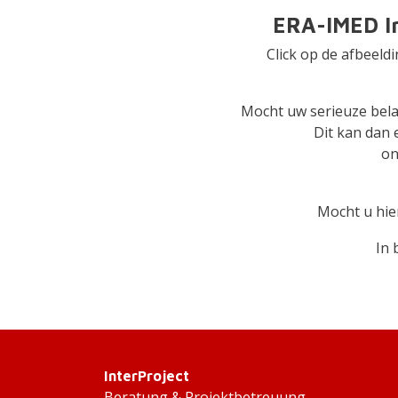
ERA-IMED Im
Click op de afbeeld
Mocht uw serieuze belan
Dit kan dan 
on
Mocht u hie
In 
InterProject
Beratung & Projektbetreuung