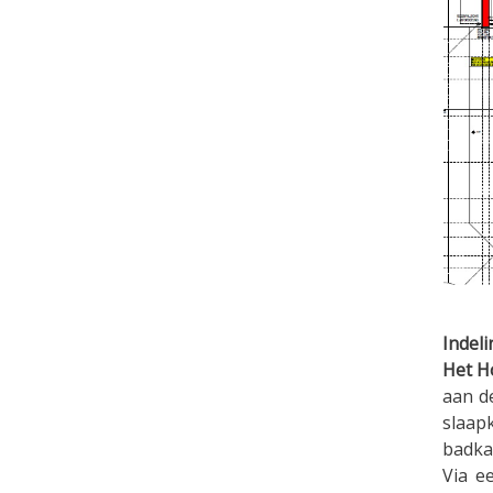
Indeli
Het H
aan d
slaap
badka
Via e