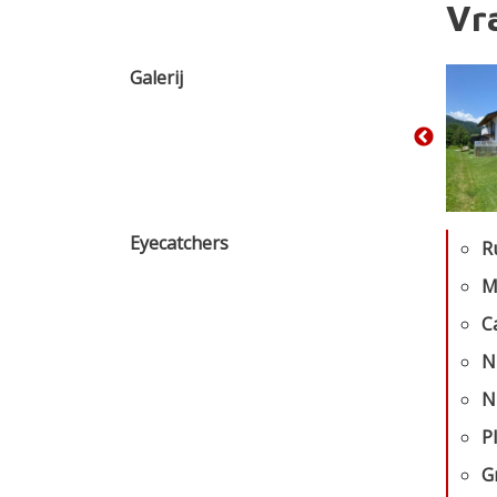
Vra
Galerij
Eyecatchers
R
M
C
N
N
P
G