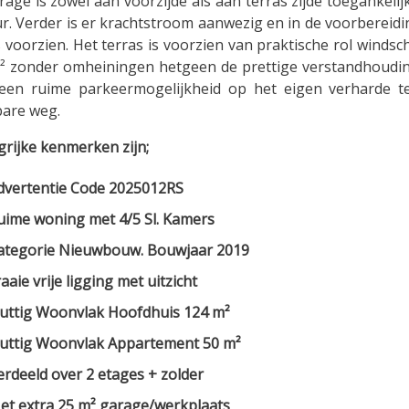
age is zowel aan voorzijde als aan terras zijde toegankeli
ur. Verder is er krachtstroom aanwezig en in de voorbereidi
 voorzien. Het terras is voorzien van praktische rol winds
² zonder omheiningen hetgeen de prettige verstandhoudi
 een ruime parkeermogelijkheid op het eigen verharde t
are weg.
grijke kenmerken zijn;
dvertentie Code 2025012RS
uime woning met 4/5 Sl. Kamers
ategorie Nieuwbouw. Bouwjaar 2019
aaie vrije ligging met uitzicht
uttig Woonvlak Hoofdhuis 124 m²
uttig Woonvlak Appartement 50 m²
erdeeld over 2 etages + zolder
et extra 25 m² garage/werkplaats