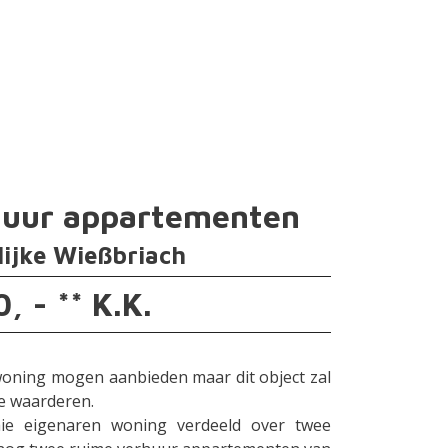
huur appartementen
lijke Wießbriach
, - ** K.K.
ewoning mogen aanbieden maar dit object zal
te waarderen.
ie eigenaren woning verdeeld over twee