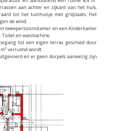
paratuur en aansluitend een ruime 4,4 m²
rassen aan achter en zijkant van het huis.
ard tot het tuinhuisje met grilplaats. Het
egen de wind.
een tweepersoonskamer en een Kinderkamer
 Toilet en wasmachine.
oegang tot een eigen terras geschied door
m² verruimd wordt.
uitgevoerd en er geen dorpels aanwezig zijn