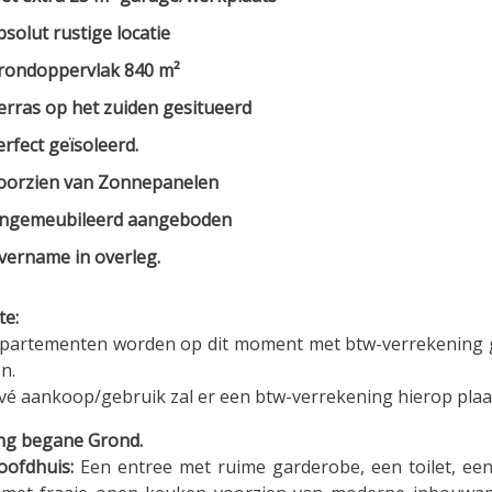
bsolut rustige locatie
rondoppervlak 840 m²
erras op het zuiden gesitueerd
erfect geïsoleerd.
oorzien van Zonnepanelen
ngemeubileerd aangeboden
vername in overleg.
te:
partementen worden op dit moment met btw-verrekening 
n.
rivé aankoop/gebruik zal er een btw-verrekening hierop plaa
ing begane Grond.
oofdhuis:
Een entree met ruime garderobe, een toilet, een