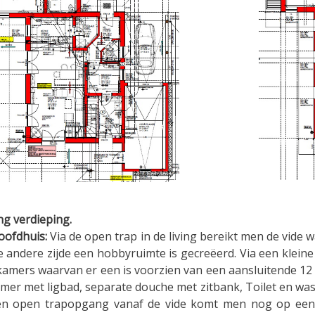
ng verdieping.
oofdhuis:
Via de open trap in de living bereikt men de vide 
e andere zijde een hobbyruimte is gecreëerd. Via een klei
kamers waarvan er een is voorzien van een aansluitende 12 
mer met ligbad, separate douche met zitbank, Toilet en wast
en open trapopgang vanaf de vide komt men nog op een 