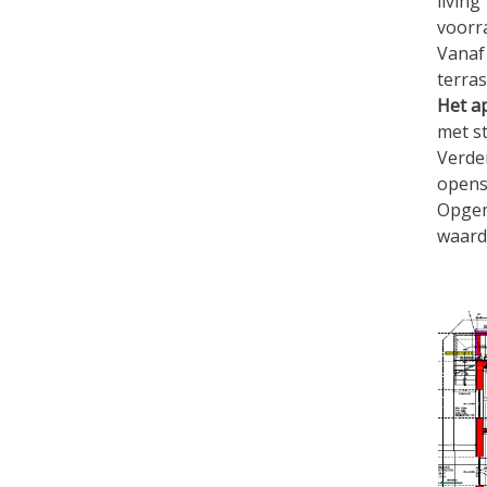
livin
voorr
Vanaf
terras
Het a
met s
Verde
opens
Opgem
waardo