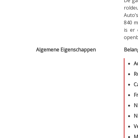
De gar
rolde
Auto’s
840 m
is er
openb
Algemene Eigenschappen
Belan
A
R
C
Fr
N
N
V
M