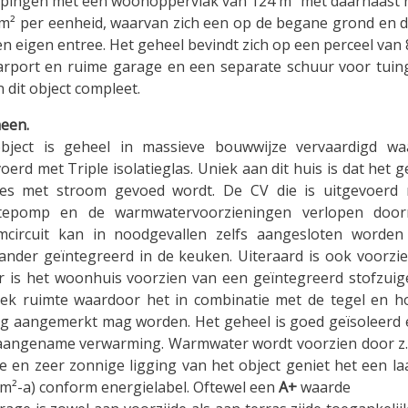
epingen met een woonoppervlak van 124 m² met daarnaast
 m² per eenheid, waarvan zich een op de begane grond en d
n eigen entree. Het geheel bevindt zich op een perceel van
arport en ruime garage en een separate schuur voor tuing
 dit object compleet.
een.
bject is geheel in massieve bouwwijze vervaardigd waa
oerd met Triple isolatieglas. Uniek aan dit huis is dat het
les met stroom gevoed wordt. De CV die is uitgevoerd 
epomp en de warmwatervoorzieningen verlopen door
mcircuit kan in noodgevallen zelfs aangesloten worde
ander geïntegreerd in de keuken. Uiteraard is ook voorz
r is het woonhuis voorzien van een geïntegreerd stofzuig
iek ruimte waardoor het in combinatie met de tegel en ho
g aangemerkt mag worden. Het geheel is goed geïsoleerd 
aangename verwarming. Warmwater wordt voorzien door z.
tie en zeer zonnige ligging van het object geniet het een 
m²-a) conform energielabel. Oftewel een
A+
waarde