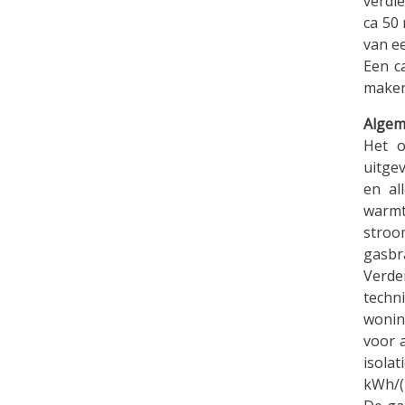
verdi
ca 50
van ee
Een c
maken
Algem
Het o
uitgev
en al
warmt
stroo
gasbr
Verde
techn
wonin
voor 
isola
kWh/(