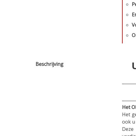
P
E
V
O
Beschrijving
Het Ob
Het g
ook u
Deze 