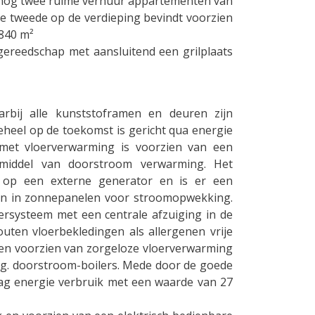
 nog twee ruime verhuur appartementen van
e tweede op de verdieping bevindt voorzien
 840 m²
ereedschap met aansluitend een grilplaats
rbij alle kunststoframen en deuren zijn
 geheel op de toekomst is gericht qua energie
met vloerverwarming is voorzien van een
middel van doorstroom verwarming. Het
n op een externe generator en is er een
ien in zonnepanelen voor stroomopwekking.
ersysteem met een centrale afzuiging in de
uten vloerbekledingen als allergenen vrije
en voorzien van zorgeloze vloerverwarming
g. doorstroom-boilers. Mede door de goede
laag energie verbruik met een waarde van 27