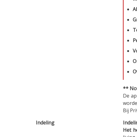
A
G
T
P
V
O
O
** No
De ap
worde
Bij P
Indeling
Indel
Het h