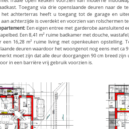
g met fraaie open keuken voorzien van moderne inbouwap
aadkast. Toegang via drie openslaande deuren naar de ter
 het achterterras heeft u toegang tot de garage en uitera
 aan achterzijde is overdekt en voorzien van rolschermen t
ppartement:
Een eigen entree met garderobe aansluitend 
tapelbed. Een 8,41 m² ruime badkamer met douche, wastafel,
r een 16,28 m² ruime living met openkeuken opstelling. T
laande deuren waardoor het woongenot nog eens met ca 9 
erkt moet zijn dat alle deur doorgangen 90 cm breed zijn 
or in een barrière vrij gebruik voorzien is.